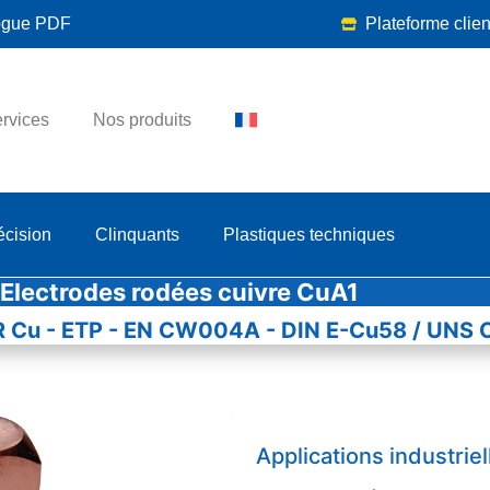
ogue PDF
Plateforme clien
rvices
Nos produits
écision
Clinquants
Plastiques techniques
Electrodes rodées cuivre CuA1
 Cu - ETP - EN CW004A - DIN E-Cu58 / UNS 
Applications industriel