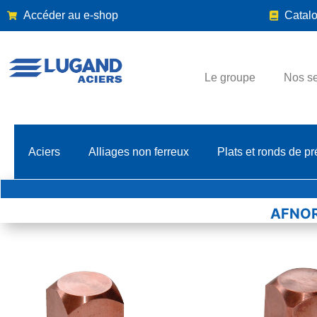
Accéder au e-shop
Catal
Le groupe
Nos se
Aciers
Alliages non ferreux
Plats et ronds de pr
AFNOR