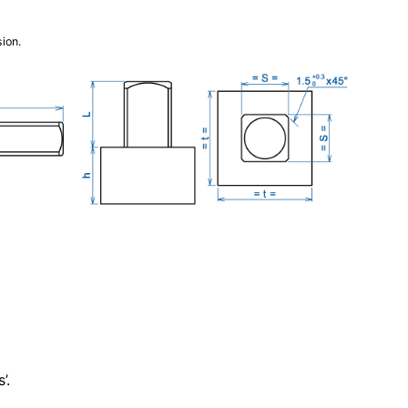
ion.
’.