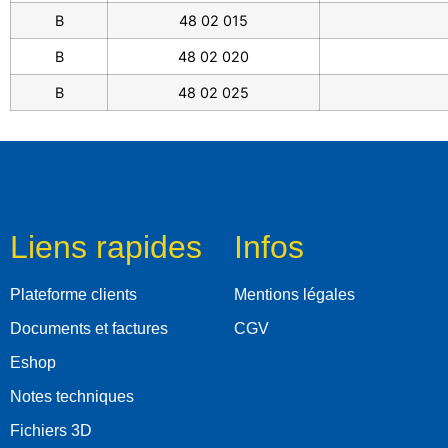
B
48 02 015
B
48 02 020
B
48 02 025
Liens rapides
Infos
Plateforme clients
Mentions légales
Documents et factures
CGV
Eshop
Notes techniques
Fichiers 3D