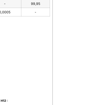
-
99,95
0,0005
-
 H12 :