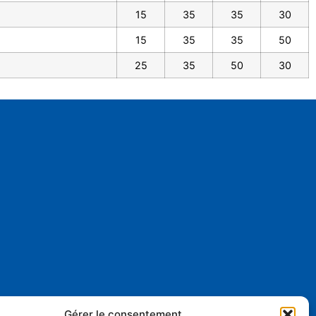
15
35
35
30
15
35
35
50
25
35
50
30
Gérer le consentement