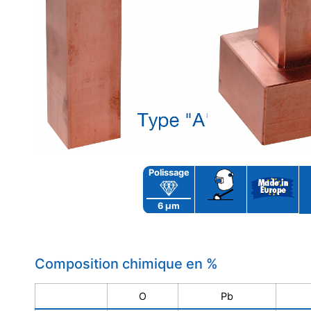
6 μm
Composition chimique en %
O
Pb