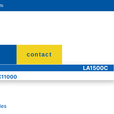
ts
contact
LA1500C
C11000
les